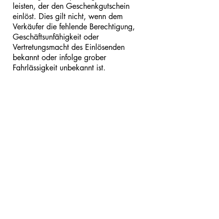
leisten, der den Geschenkgutschein
einlöst. Dies gilt nicht, wenn dem
Verkäufer die fehlende Berechtigung,
Geschäftsunfähigkeit oder
Vertretungsmacht des Einlösenden
bekannt oder infolge grober
Fahrlässigkeit unbekannt ist.
8. Eigentumsvorbehalt
Die Ware bleibt bis zur vollständigen
Bezahlung unser Eigentum.
9. Haftung
Studio Helen Habtay haftet nicht für
Schäden, die durch unsachgemäßen
Gebrauch der Produkte entstehen. Bei
grober Fahrlässigkeit oder Vorsatz haften
wir im Rahmen der gesetzlichen
Bestimmungen.
10. Reparaturleistungen