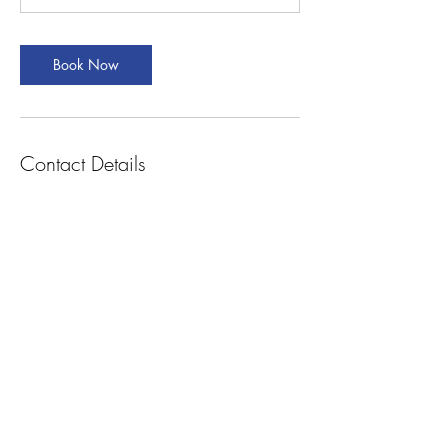
Book Now
Contact Details
Berliner Str. 32, Frankfurt am Main, Germany
hello@helenhabtay.com
STUDIO
HELEN HABTAY
HOME