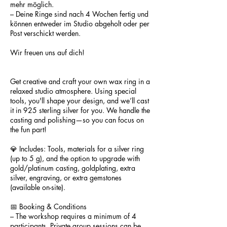
mehr möglich.
– Deine Ringe sind nach 4 Wochen fertig und
können entweder im Studio abgeholt oder per
Post verschickt werden.
Wir freuen uns auf dich!
Get creative and craft your own wax ring in a
relaxed studio atmosphere. Using special
tools, you'll shape your design, and we’ll cast
it in 925 sterling silver for you. We handle the
casting and polishing—so you can focus on
the fun part!
💎 Includes: Tools, materials for a silver ring
(up to 5 g), and the option to upgrade with
gold/platinum casting, goldplating, extra
silver, engraving, or extra gemstones
(available on-site).
📅 Booking & Conditions
– The workshop requires a minimum of 4
participants. Private group sessions can be