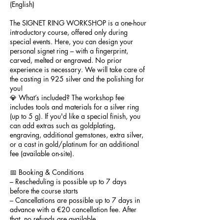
(English)
The SIGNET RING WORKSHOP is a one-hour
introductory course, offered only during
special events. Here, you can design your
personal signet ring – with a fingerprint,
carved, melted or engraved. No prior
experience is necessary. We will take care of
the casting in 925 silver and the polishing for
you!
💎 What’s included? The workshop fee
includes tools and materials for a silver ring
(up to 5 g). If you'd like a special finish, you
can add extras such as goldplating,
engraving, additional gemstones, extra silver,
or a cast in gold/platinum for an additional
fee (available on-site).
📅 Booking & Conditions
– Rescheduling is possible up to 7 days
before the course starts
– Cancellations are possible up to 7 days in
advance with a €20 cancellation fee. After
that, no refunds are available.