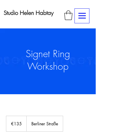
Studio Helen Habtay
Signet Ring
Workshop
135
euros
€135
Berliner Straße