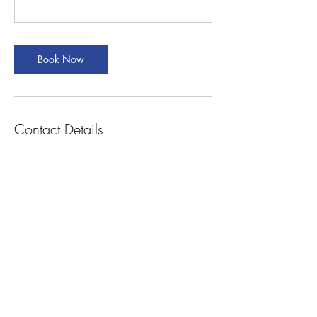
Book Now
Contact Details
Berliner Str. 32, Frankfurt am Main, Germany
hello@helenhabtay.com
STUDIO
HELEN HABTAY
HOME