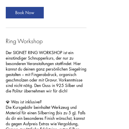
Book Now
Ring Workshop
Der SIGNET RING WORKSHOP ist ein
einstündiger Schnupperkurs, der nur zu
besonderen Veranstaltungen stattfindet. Hier
kannst du deinen ganz persönlichen Siegelring
gestalten – mit Fingerabdruck, organisch
geschmolzen oder mit Gravur. Vorkenntnisse
sind nicht nötig. Den Guss in 925 Silber und
die Politur übernehmen wir für dich!
💎 Was ist inklusive?
Die Kursgebühr beinhaltet Werkzeug und
Material für einen Silberring (bis zu 5 g). Falls
du dir ein besonderes Finish wünschst, kannst
du gegen Aufpreis Extras wie Vergoldung,