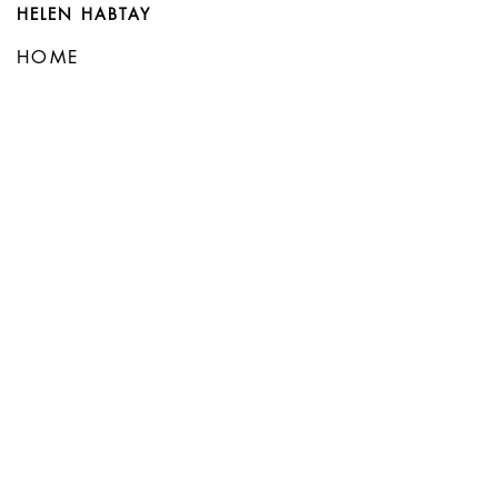
HELEN HABTAY
HOME
SHOP ALL
ÜBER MICH
KONTAKT
WORKSHOPS
GUTSCHEINE
RING WORKSHOPS
RECHTLICHES
Allgemeine Geschäftsbedingungen