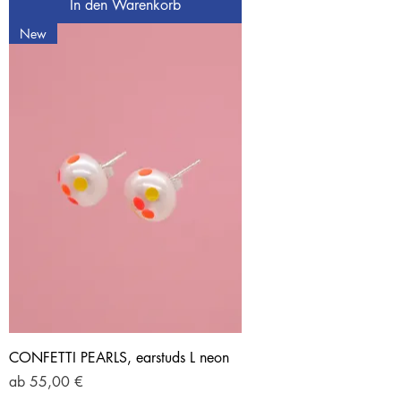
In den Warenkorb
New
CONFETTI PEARLS, earstuds L neon
Sale-Preis
ab
55,00 €