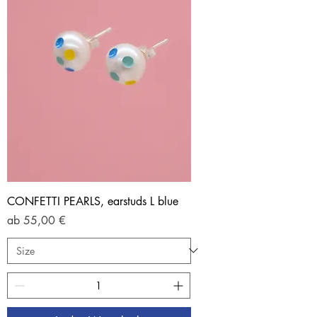
CONFETTI PEARLS, earstuds L blue
Sale-Preis
ab
55,00 €