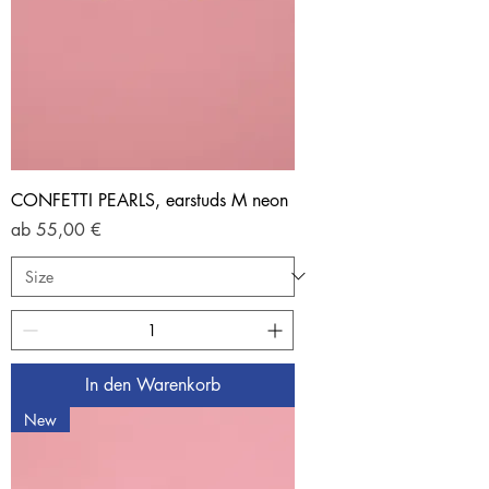
CONFETTI PEARLS, earstuds M neon
Sale-Preis
ab
55,00 €
In den Warenkorb
New