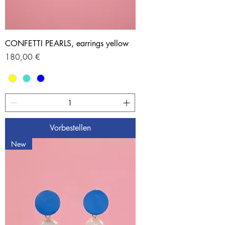
CONFETTI PEARLS, earrings yellow
Preis
180,00 €
Vorbestellen
New