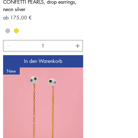
CONFETTI PEARLS, drop earrings,
neon silver
Sale-Preis
ab
175,00 €
In den Warenkorb
New