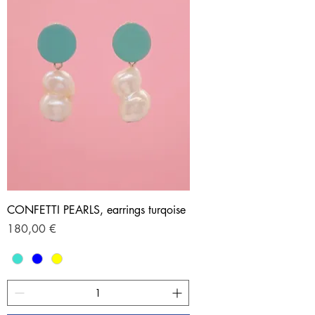
CONFETTI PEARLS, earrings turqoise
Preis
180,00 €