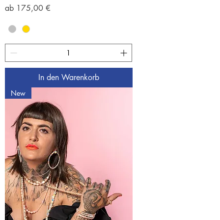
Sale-Preis
ab
175,00 €
In den Warenkorb
New