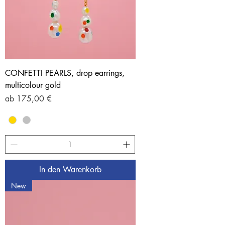
CONFETTI PEARLS, drop earrings,
multicolour gold
Sale-Preis
ab
175,00 €
In den Warenkorb
New