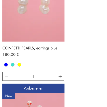
CONFETTI PEARLS, earrings blue
Preis
180,00 €
Vorbestellen
New