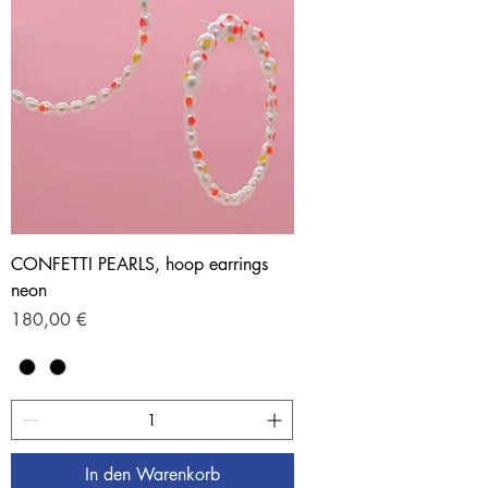
CONFETTI PEARLS, hoop earrings
neon
Preis
180,00 €
In den Warenkorb