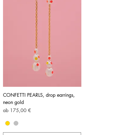
CONFETTI PEARLS, drop earrings,
neon gold
Sale-Preis
ab
175,00 €