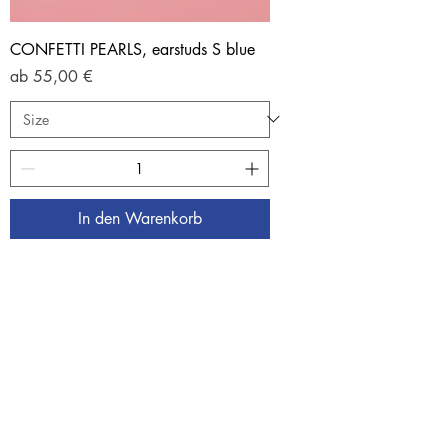
CONFETTI PEARLS, earstuds S blue
Sale-Preis
ab
55,00 €
In den Warenkorb