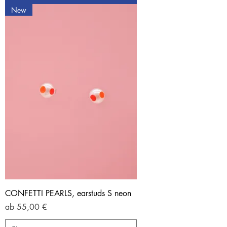
New
CONFETTI PEARLS, earstuds S neon
Sale-Preis
ab
55,00 €