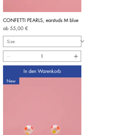
CONFETTI PEARLS, earstuds M blue
Sale-Preis
ab
55,00 €
In den Warenkorb
New