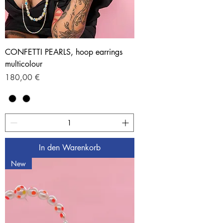
CONFETTI PEARLS, hoop earrings
multicolour
Preis
180,00 €
In den Warenkorb
New