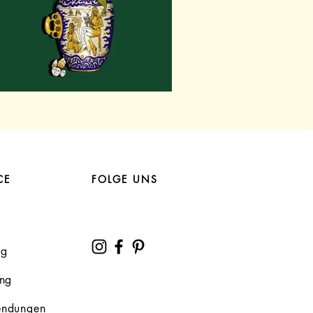
CE
FOLGE UNS
ng
ung
endungen