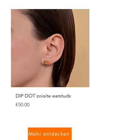
DIP DOT zoisite earstuds
CONFETTI PEARLS, e
M blue
Price
€50.00
Sale Price
From
Mehr entdecken