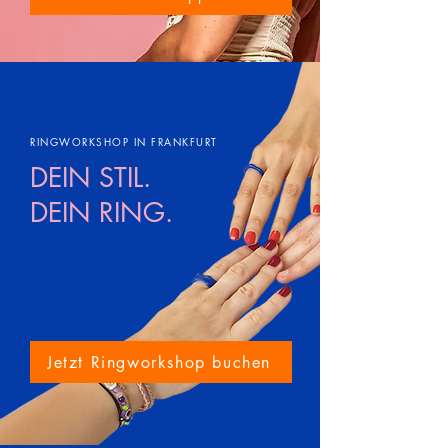
RINGWORKSHOP IN FRANKFURT
DEIN STIL.
DEIN RING.
Jetzt Ringworkshop buchen