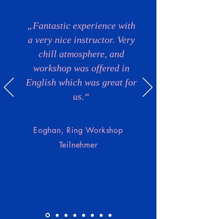
„Fantastic experience with
a very nice instructor. Very
chill atmosphere, and
workshop was offered in
English which was great for
us.“
Eoghan, Ring Workshop
Teilnehmer